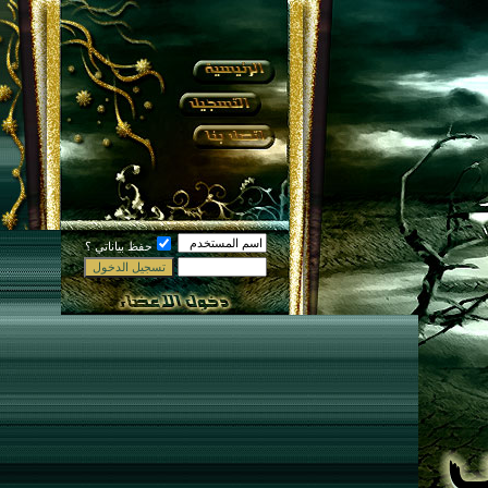
حفظ بياناتي ؟