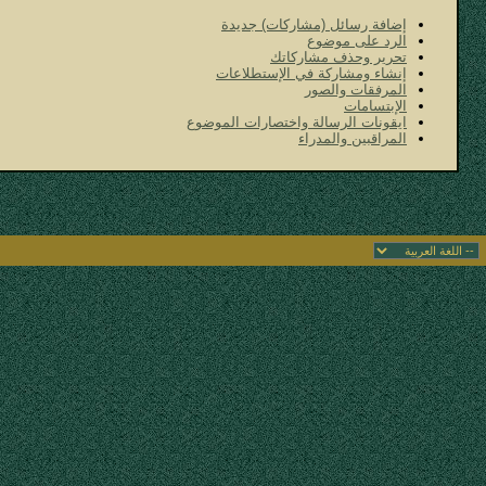
إضافة رسائل (مشاركات) جديدة
الرد على موضوع
تحرير وحذف مشاركاتك
إنشاء ومشاركة في الإستطلاعات
المرفقات والصور
الإبتسامات
ايقونات الرسالة واختصارات الموضوع
المراقبين والمدراء