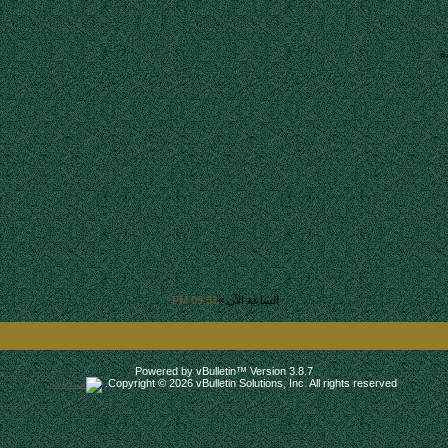
ة
الساعة الآن »
09:31 PM
.
Powered by vBulletin™ Version 3.8.7
Copyright © 2026 vBulletin Solutions, Inc. All rights reserved.