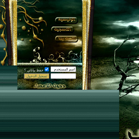
حفظ بياناتي ؟