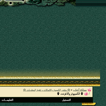
مملكة أحباب
>
۞ منتدى الكمبيوتر والاتصالات و تقنية المعلومات ۞
۩ الكمبيوتر والانترنت ۩
التسجيل
التعليمـــات