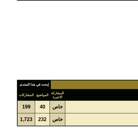
إبحث في هذا المنتدى
المشاركة
المواضيع
المشاركات
الاخيرة
خاص
40
199
خاص
232
1,723