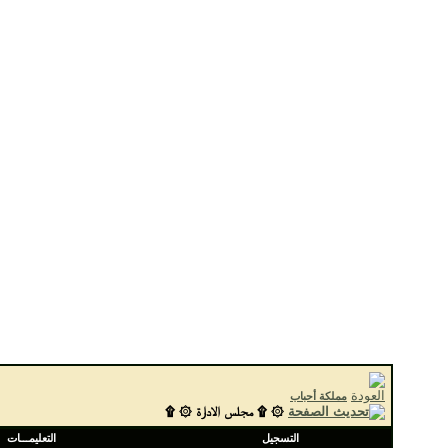
مملكة أحباب
۞ ۩ مجلس الادارة ۞ ۩
التسجيل
التعليمـــات