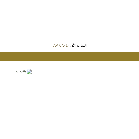
الساعة الآن »
07:41 AM
.
Powered by vBulletin™ Version 3.8.7
Copyright © 2026 vBulletin Solutions, Inc. All rights reserved.