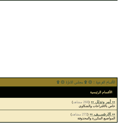
الأقسام الفرعية
: ۞ ۩ مجلس الادارة ۞ ۩
الأقسام الرئيسية
•• أمر وتدلل ••
(
266 مشاهد
)
خاص بالاقتراحات والشكاوى
•• الارشيـــف ••
(
272 مشاهد
)
المواضيع المكررة والمحذوفة