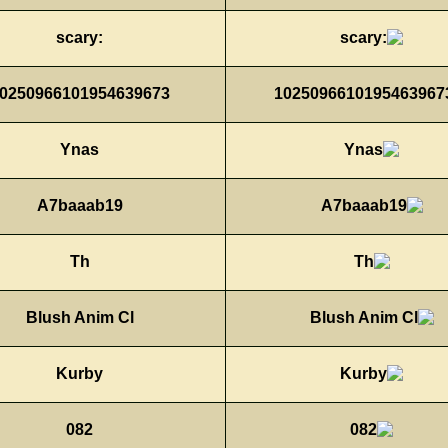
:scary
10250966101954639673
Ynas
A7baaab19
Th
Blush Anim Cl
Kurby
082