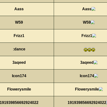
Aass
W59
Frizz1
dance:
3aqeed
Icon174
Flowerysmile
191939856692924022