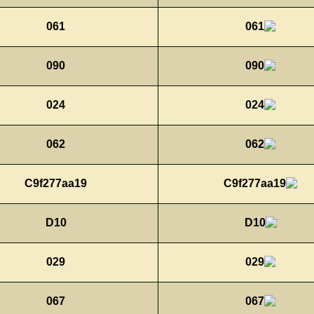
061
090
024
062
C9f277aa19
D10
029
067