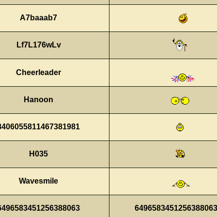
A7baaab7
Lf7L176wLv
Cheerleader
Hanoon
8406055811467381981
H035
Wavesmile
6496583451256388063