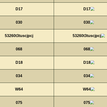
D17
030
53260t3tuscjpcj
068
D18
034
W64
075