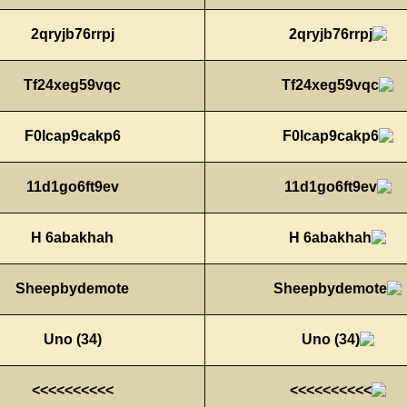
2qryjb76rrpj
Tf24xeg59vqc
F0lcap9cakp6
11d1go6ft9ev
H 6abakhah
Sheepbydemote
Uno (34)
>>>>>>>>>>