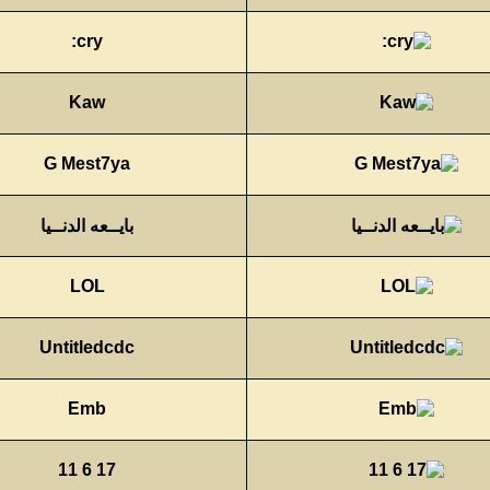
cry:
Kaw
G Mest7ya
بايــعه الدنــيا
LOL
Untitledcdc
Emb
17 6 11