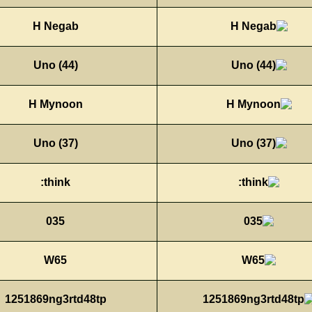
H Negab
Uno (44)
H Mynoon
Uno (37)
think:
035
W65
1251869ng3rtd48tp