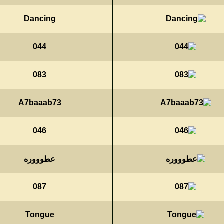
Dancing
044
083
A7baaab73
046
عطوووره
087
Tongue