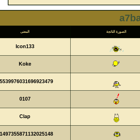
 الناتجة
المعنى
Icon133
Koke
15539976031696923479
0107
Clap
11497355871132025148