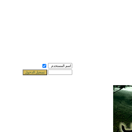
حفظ بياناتي ؟