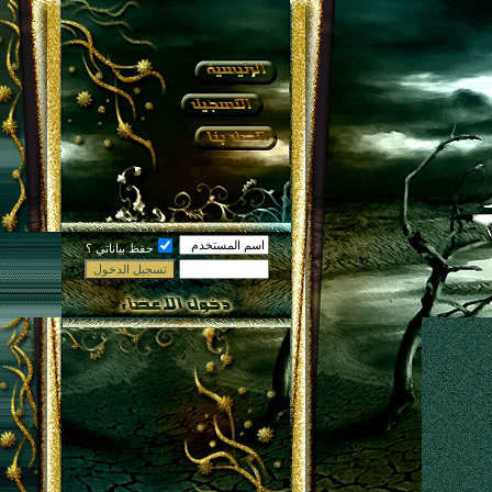
حفظ بياناتي ؟