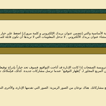
 الأساسية والتي (تتضمن عنوان بريدك الإلكتروني و كلمة مرورك) اضغط على خيار '
اء عنوان بريدك الألكتروني , لا تدخل المعلومات التي لا تريدها أن تكون قابلة للمش
ة الصفحات إذا كانت الإدارة قد أتاحت التواقيع، فسوف تحد خياراً بإدراج توقيعك أ
من المربع المجاور لـ "إظهار التوقيع" عندما ترسل مشاركات جديدة. كذلك، فبإمكانك 
اركاتك. هناك نوعان من الصور الرمزية: الصور التي تقدمها الإدارة، والأخرى الت