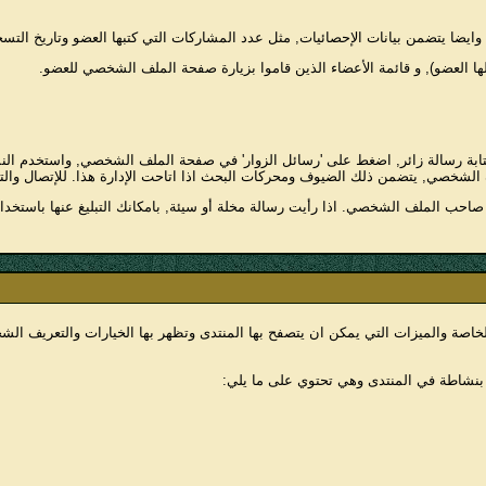
ضا يتضمن بيانات الإحصائيات, مثل عدد المشاركات التي كتبها العضو وتاريخ التسجيل
خلها العضو), و قائمة الأعضاء الذين قاموا بزيارة صفحة الملف الشخصي للعضو.
ة رسالة زائر, اضغط على 'رسائل الزوار' في صفحة الملف الشخصي, واستخدم النم
الشخصي, يتضمن ذلك الضيوف ومحركات البحث اذا اتاحت الإدارة هذا. للإتصال والت
احب الملف الشخصي. اذا رأيت رسالة مخلة أو سيئة, بامكانك التبليغ عنها باستخدام 
خاصة والميزات التي يمكن ان يتصفح بها المنتدى وتظهر بها الخيارات والتعريف الش
 بنشاطة في المنتدى وهي تحتوي على ما يلي: