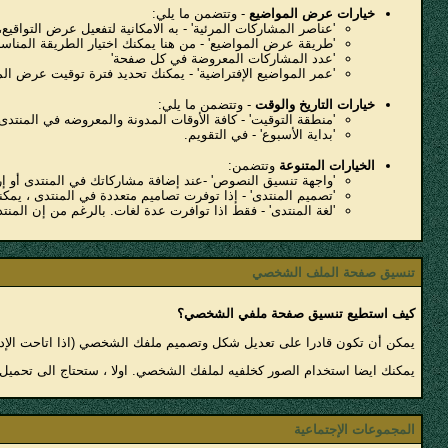
خيارات عرض المواضيع
- وتتضمن ما يلي:
'عناصر المشاركات المرئية' - به الامكانية لتفعيل عرض التواقي
'طريقة عرض المواضيع' - من هنا يمكنك اختيار الطريقة المنا
'عدد المشاركات المعروضة في كل صفحة'
'عمر المواضيع الإفتراضية' - يمكنك تحديد فترة توقيت عرض ا
خيارات التاريخ والوقت
- وتتضمن ما يلي:
'منطقة التوقيت' - كافة الأوقات المدونة والمعروضه في المنتدى
'بداية الأسبوع' - في التقويم.
الخيارات المتنوعة
وتتضمن:
'واجهة تنسيق النصوص' -عند إضافة مشاركاتك في المنتدى أو إر
'تصميم المنتدى' - إذا توفرت تصاميم متعددة في المنتدى ، يمك
'لغة المنتدى' - فقط اذا توافرت عدة لغات. بالرغم من إن المنتد
تنسيق صفحة الملف الشخصي
كيف استطيع تنسيق صفحة ملفي الشخصي؟
يمكن أن تكون قادرا على تعديل شكل وتصميم ملفك الشخصي (اذا اتاحت الإدارة 
يمكنك ايضا استخدام الصور كخلفيه لملفك الشخصي. اولا ، ستحتاج الى تحميل
المجموعات الإجتماعية