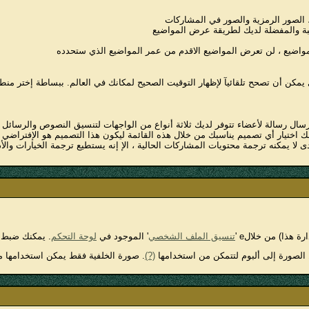
ع، الصور الرمزية والصور في المشاركات
سبة والمفضلة لديك لطريقة عرض المواضيع
لمواضيع ، لن تعرض المواضيع الاقدم من عمر المواضيع الذي ستحدده
 يمكن أن تصحح تلقائيآ لإظهار التوقيت الصحيح لمكانك في العالم. ببساطة إختر منطقة
سال رسالة لأعضاء تتوفر لديك ثلاثة أنواع من الواجهات لتنسيق النصوص والرسائل وه
نك اختيار أي تصميم يناسبك من خلال هذه القائمة ليكون هذا التصميم هو الإفتراضي 
ى لا يمكنه ترجمة محتويات المشاركات الحالية ، الإ إنه يستطيع ترجمة الخيارات والأ
هذا) من خلالe '
تنسيق الملف الشخصي
' الموجود في
لوحة التحكم
. يمكنك ضبط ن
 الصورة إلى ألبوم لتتمكن من استخدامها
(?)
. صورة الخلفية فقط يمكن استخدامها من