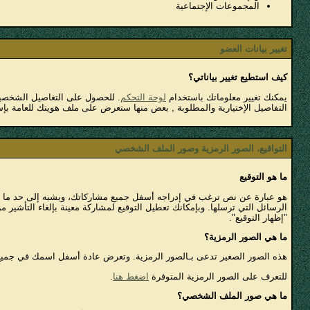
المجموعات الإجتماعية
تغيير بيانات العضو
كيف استطيع تغيير بياناتي؟
يمكنك تغيير معلوماتك باستخدام
لوحة التحكم
. للحصول على التغاصيل الشخصية
التفاصيل الإختيارية والمطلوبة , بعض منها ستعرض على ملف هويتك للعامة بإستثن
التواقيع، الصور الرمزية وصور الملف الشخصي
ما هو التوقيع
هو عبارة عن نص ترغب في إدراجه أسفل جميع مشاركاتك، ويشبه إلى حد ما ترويس
الرسائل التي ترسلها. وبإمكانك تعطيل التوقيع لمشاركة معينة بإلغاء التأشير 
"إظهار التوقيع".
ما هي الصور الرمزية؟
هذه الصور الصغير تدعى بـالصور الرمزية. وتعرض عادة أسفل اسمك في جميع مش
للتعرف على الصور الرمزية المتوفرة
اضغط هنا
.
ما هي صور الملف الشخصي؟