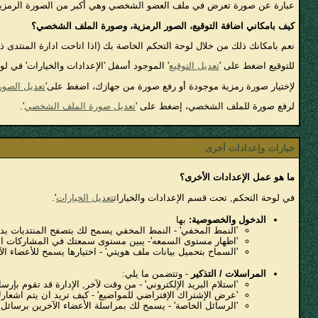
عبارة عن صورة تعرض في ملف العضو الشخصي وهي أكبر من الصورة الرمزية
كيف بامكاني اضافة التوقيع، الصور الرمزية، وصورة الملف الشخصي؟
نعم بامكانك ذلك من خلال لوحة التحكم الخاصة بك (اذا اتاحت ادارة المنتدى ذل
للتوقيع اضغط على '
تعديل التوقيع
' الموجود أسفل 'الإعدادات والخيارات' في لو
لإختيار صورة رمزية موجودة أو رفع صورة من جهازك، اضغط على'
تعديل الصور
لرفع صورة للملف الشخصي، إضغط على '
تعديل صورة الملف الشخصي
'.
خيارات وإعدادات أخرى
ما هو عمل الإعدادات الأخرى؟
في لوحة التحكم, تحت قسم الإعدادات والخيارات
تعديل الخيارات
'.
الدخول والخصوصية:
بها
'النمط المخفي' - النمط المخفي يسمح لك بتصفح المنتديات بدون
'اظهار مستوى السمعه'- يبين مستوى سمعتك في المشاركات اذا 
'السماح بتحميل بيانات ملف هويتي' - اختيارها يسمح للأعضاء ال
المراسلات / التذكير
- وتتضمن ما يلي:
'استلام البريد الإلكتروني' - من وقت لآخر, الإدارة قد تقوم بإر
'عرض الإشتراك الإفتراضي للمواضيع' - كيف تريد ان يتم اشعا
'الرسائل الخاصة' - يسمح لك بمراسلة الأعضاء الآخرين برسائل